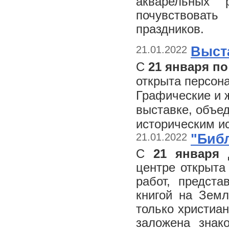
акварельных 
почувствоват
праздников.
21.01.2022
Выст
С
21 января по
открыта персон
Графические и 
выставке, объе
историческим и
21.01.2022
"Биб
С
21 января
центре открыта
работ, предста
книгой на Зем
только христиан
заложена знако