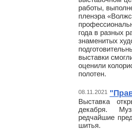
работы, выполн
пленэра «Волжс
профессиональн
года в разных р
знаменитых худ
подготовительн
выставки смогли
оценили колори
полотен.
08.11.2021
"Прав
Выставка отк
декабря. Му
редчайшие пред
шитья.