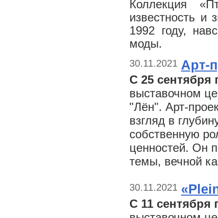
Коллекция «П
известность и 
1992 году, нав
моды.
30.11.2021
Арт-п
С 25 сентября 
выставочном це
"Лён". Арт-прое
взгляд в глубин
собственную ро
ценностей. Он п
темы, вечной ка
30.11.2021
«Plei
С 11 сентября 
выставочном це