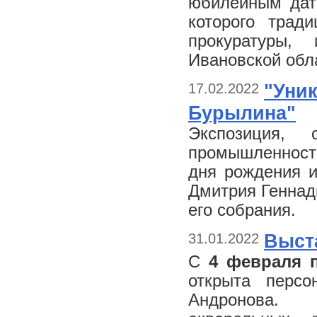
юбилейным дата
которого трад
прокуратуры,
Ивановской обл
17.02.2022
"Уник
Бурылина"
Экспозиция,
промышленности
дня рождения и
Дмитрия Геннад
его собрания.
31.01.2022
Выст
С
4 февраля 
открыта перс
Андронова. О