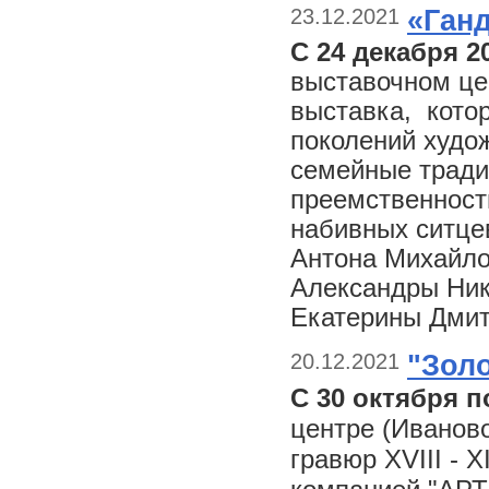
23.12.2021
«Ган
С 24 декабря 2
выставочном цен
выставка, кото
поколений худо
семейные тради
преемственност
набивных ситце
Антона Михайлов
Александры Ник
Екатерины Дмит
20.12.2021
"Золо
С 30 октября п
центре (Иваново
гравюр XVIII - 