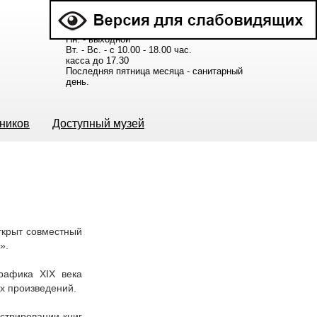
Расписание работы музея:
Пн. - выходной
Вт. - Вс. - с 10.00 - 18.00 час.
касса до 17.30
Последняя пятница месяца - санитарный
день.
ьников
Доступный музей
ткрыт совместный
е».
рафика XIX века
х произведений.
юстрировании книг