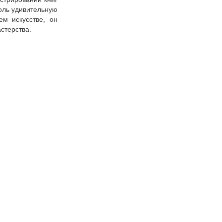
толь удивительную
м искусстве, он
стерства.