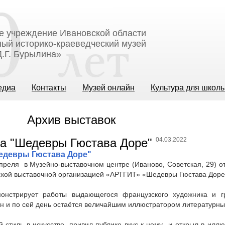
е учреждение Ивановской области
ый историко-краеведческий музей
.Г. Бурылина»
едиа
Контакты
Музей онлайн
Культура для школ
Архив выставок
04.03.2022
едевры Гюстава Доре"
преля в Музейно-выставочном центре (Иваново, Советская, 29) о
вской выставочной организацией «АРТГИТ» «Шедевры Гюстава Дор
монстрирует работы выдающегося французского художника и г
н и по сей день остаётся величайшим иллюстратором литературны
 стиль в искусстве, привил публике вкус к нему и открыл в илл