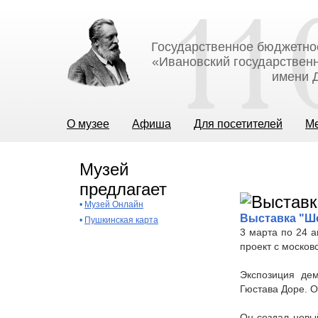
Государственное бюджетно
«Ивановский государственн
имени Д
О музее
Афиша
Для посетителей
М
Музей
предлагает
•
Музей Онлайн
Выставка "Ш
•
Пушкинская карта
3 марта по 24 а
проект с моско
Экспозиция де
Гюстава Доре. О
Он создал новый