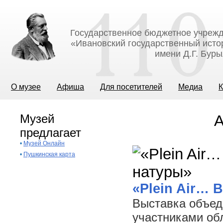
Государственное бюджетное учрежд
«Ивановский государственный исто
имени Д.Г. Бур
О музее
Афиша
Для посетителей
Медиа
К
Музей
А
предлагает
•
Музей Онлайн
•
Пушкинская карта
«Plein Air… 
Выставка объед
участниками об