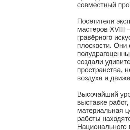
совместный про
Посетители экс
мастеров XVIII 
гравёрного иску
плоскости. Они
полудрагоценных
создали удивит
пространства, н
воздуха и движ
Высочайший уро
выставке работ,
материальная ц
работы находят
Национального 