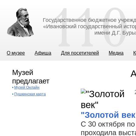
Государственное бюджетное учрежд
«Ивановский государственный исто
имени Д.Г. Бур
О музее
Афиша
Для посетителей
Медиа
К
Музей
А
предлагает
•
Музей Онлайн
•
Пушкинская карта
"Золотой век
С 30 октября п
проходила выста