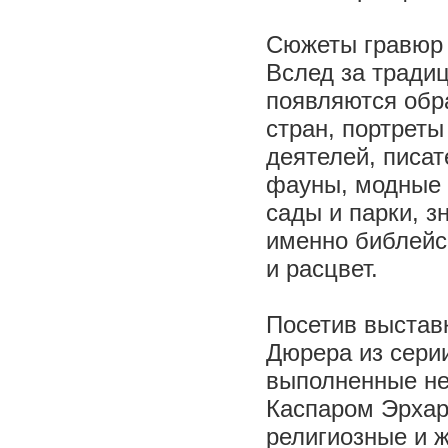
Сюжеты гравюр 
Вслед за тради
появляются обр
стран, портреты
деятелей, писа
фауны, модные к
сады и парки, з
именно библейс
и расцвет.
Посетив выставк
Дюрера из сери
выполненные не
Каспаром Эрхар
религиозные и 