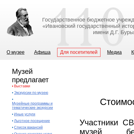
Государственное бюджетное учрежд
«Ивановский государственный исто
имени Д.Г. Бур
О музее
Афиша
Для посетителей
Медиа
К
Музей
предлагает
•
Выставки
•
Экскурсии по музею
Стоимос
•
Музейные программы и
тематические экскурсии
•
Иные услуги
Участники СВ
•
Льготное посещение
•
Список вакансий
музей бе