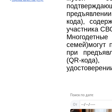
•
Оценка качества услуг
подтверждаю
предъявлении
кода), содер
участника СВ
Многодетн
семей)могут 
при предъяв
(QR-кода)
удостоверени