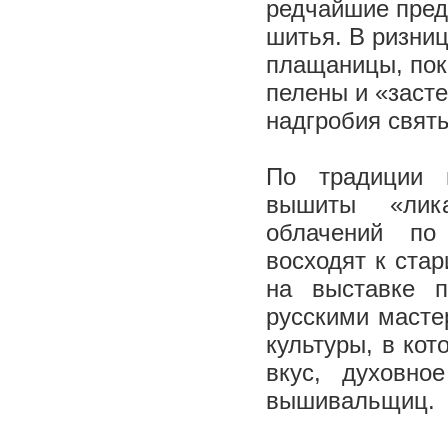
редчайшие пред
шитья.
В ризниц
плащаницы, пок
пелены и «заст
надгробия свят
По традиции 
вышиты «лик
облачений по
восходят к ста
на выставке п
русскими масте
культуры, в кот
вкус, духовное
вышивальщиц.