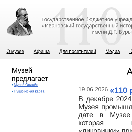
Государственное бюджетное учрежд
«Ивановский государственный исто
имени Д.Г. Бур
О музее
Афиша
Для посетителей
Медиа
К
Музей
А
предлагает
•
Музей Онлайн
19.06.2026
«110 
•
Пушкинская карта
В декабре 2024
Музея промышле
дате в Музее
которая п
«диковинки»,пр