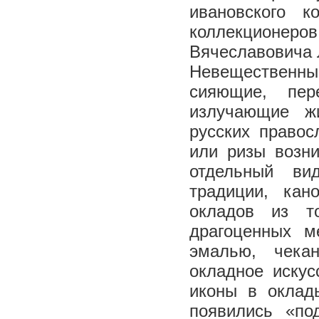
ивановского к
коллекционеров
Вячеславовича 
Невещественн
сияющие, пер
излучающие ж
русских правос
или ризы возни
отдельный ви
традиции, ка
окладов из т
драгоценных м
эмалью, чека
окладное искус
иконы в оклад
появились «по