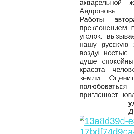
акварельной ж
Андронова.
Работы авто
преклонением п
уголок, вызыва
нашу русскую 
воздушностью 
душе: спокойны
красота челов
земли. Оцени
полюбоватьс
приглашает нов
у
Д