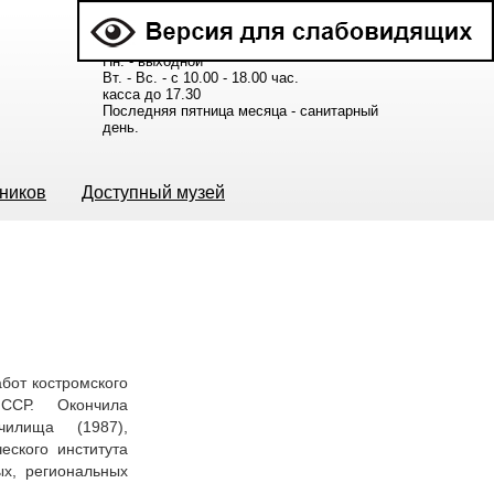
Расписание работы музея:
Пн. - выходной
Вт. - Вс. - с 10.00 - 18.00 час.
касса до 17.30
Последняя пятница месяца - санитарный
день.
ьников
Доступный музей
бот костромского
й ССР. Окончила
училища (1987),
еского института
ых, региональных