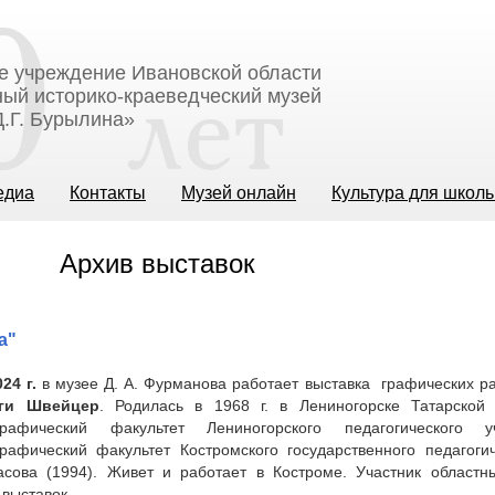
е учреждение Ивановской области
ый историко-краеведческий музей
.Г. Бурылина»
едиа
Контакты
Музей онлайн
Культура для школ
Архив выставок
а"
24 г.
в музее Д. А. Фурманова работает выставка графических ра
ги Швейцер
. Родилась в 1968 г. в Лениногорске Татарско
-графический факультет Лениногорского педагогического 
графический факультет Костромского государственного педагогич
асова (1994). Живет и работает в Костроме. Участник областн
 выставок.