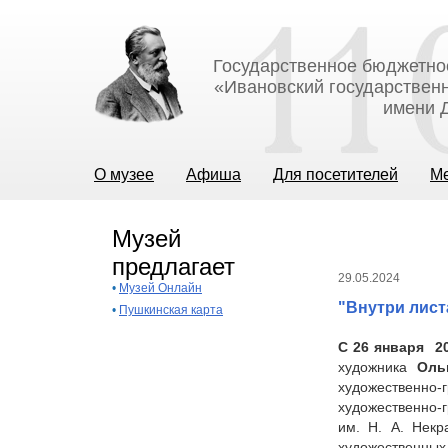
Государственное бюджетно
«Ивановский государственн
имени Д
О музее
Афиша
Для посетителей
М
Музей
предлагает
29.05.2024
•
Музей Онлайн
"Внутри лист
•
Пушкинская карта
С 26 января 20
художника
Оль
художественно
художественно-
им. Н. А. Некр
художественных