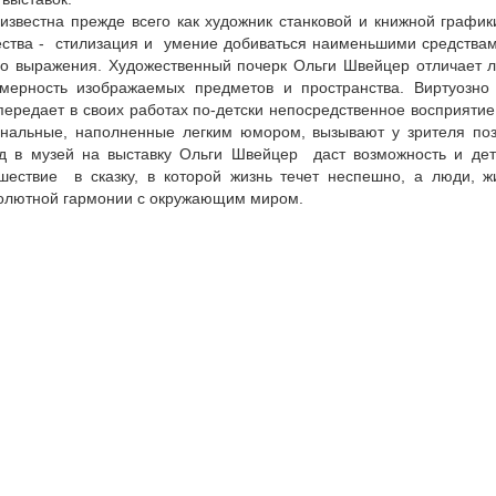
известна прежде всего как художник станковой и книжной график
ества - стилизация и умение добиваться наименьшими средства
го выражения. Художественный почерк Ольги Швейцер отличает л
мерность изображаемых предметов и пространства. Виртуозно
передает в своих работах по-детски непосредственное восприяти
нальные, наполненные легким юмором, вызывают у зрителя поз
 в музей на выставку Ольги Швейцер даст возможность и дет
шествие в сказку, в которой жизнь течет неспешно, а люди, 
солютной гармонии с окружающим миром.