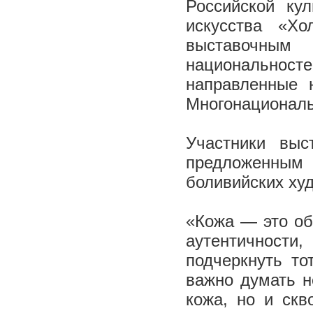
Российской ку
искусства «Хо
выставочны
национально
направленные 
Многонациональ
Участники выс
предложенным 
боливийских ху
«Кожа — это об
аутентичност
подчеркнуть то
важно думать не
кожа, но и скв