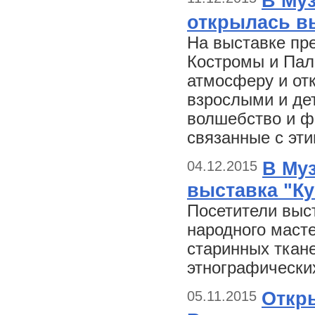
В Му
открылась вы
На выставке пр
Костромы и Пал
атмосферу и от
взрослыми и де
волшебство и ф
связанные с эт
04.12.2015
В Му
выставка "Ку
Посетители выст
народного маст
старинных ткане
этнографически
05.11.2015
Откр