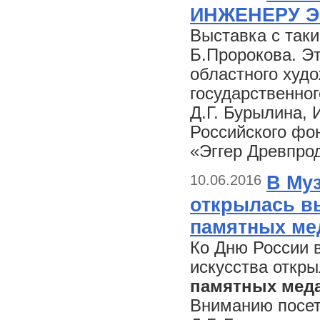
ИНЖЕНЕРУ Э
Выставка с так
Б.Пророкова. Эт
областного худо
государственног
Д.Г. Бурылина, 
Российского фо
«Эггер Древпро
10.06.2016
В Му
открылась в
памятных ме
Ко Дню России 
искусства откр
памятных меда
Вниманию посет