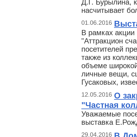
Д.Г. Бурылина, 
насчитывает бол
01.06.2016
Выст
В рамках акции 
"Аттракцион сча
посетителей пр
также из коллек
объеме широкой
личные вещи, с
Гусаковых, изве
12.05.2016
О за
"Частная кол
Уважаемые посе
выставка Е.Рож
29.04.2016
В До