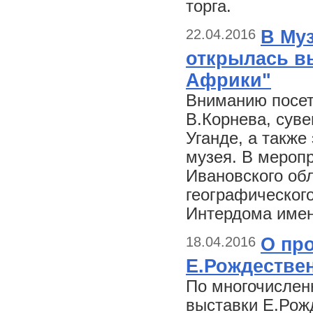
торга.
22.04.2016
В Му
открылась вы
Африки"
Вниманию посет
В.Корнева, сув
Уганде, а такж
музея. В мероп
Ивановского обл
географическог
Интердома имен
18.04.2016
О пр
Е.Рождестве
По многочислен
выставки Е.Рож