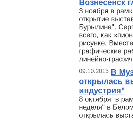
Вознесенск 
3 ноября в рамк
открытие выста
Бурылина". Сер
всего, как «пио
рисунке. Вмест
графические ра
линейно-графич
09.10.2015
В Му
открылась в
индустрия"
8 октября в ра
неделя" в Бело
открылась выст