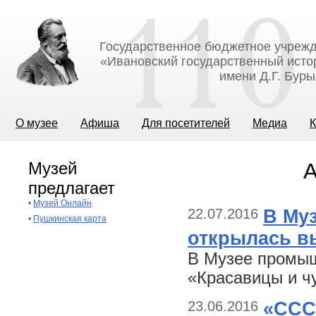
Государственное бюджетное учрежд
«Ивановский государственный исто
имени Д.Г. Бур
О музее
Афиша
Для посетителей
Медиа
К
Музей
А
предлагает
•
Музей Онлайн
22.07.2016
В Му
•
Пушкинская карта
открылась в
В Музее промыш
«Красавицы и ч
23.06.2016
«ССС