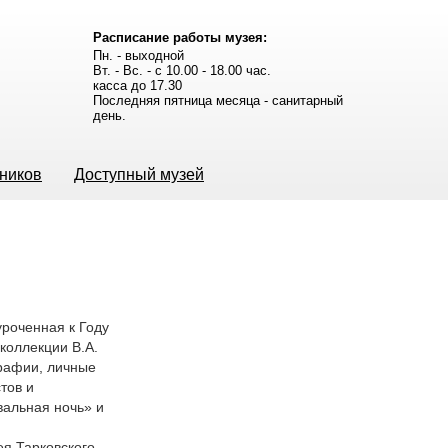
Расписание работы музея:
Пн. - выходной
Вт. - Вс. - с 10.00 - 18.00 час.
касса до 17.30
Последняя пятница месяца - санитарный
день.
ьников
Доступный музей
уроченная к Году
коллекции В.А.
рафии, личные
тов и
вальная ночь» и
я Тарковского,