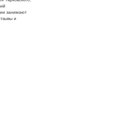
ший
ции занимают
отзывы и