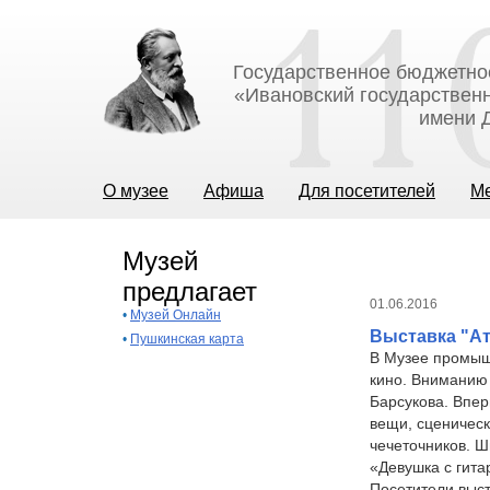
Государственное бюджетно
«Ивановский государственн
имени Д
О музее
Афиша
Для посетителей
М
Музей
предлагает
01.06.2016
•
Музей Онлайн
Выставка "Ат
•
Пушкинская карта
В Музее промышл
кино. Вниманию 
Барсукова. Впе
вещи, сценическ
чечеточников. 
«Девушка с гита
Посетители выст