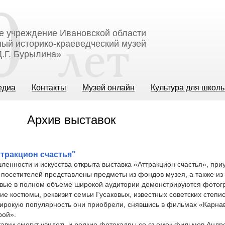
е учреждение Ивановской области
ый историко-краеведческий музей
.Г. Бурылина»
едиа
Контакты
Музей онлайн
Культура для школ
Архив выставок
тракцион счастья"
енности и искусства открыта выставка «Аттракцион счастья», при
посетителей представлены предметы из фондов музея, а также из 
рвые в полном объеме широкой аудитории демонстрируются фотог
ие костюмы, реквизит семьи Гусаковых, известных советских степис
Широкую популярность они приобрели, снявшись в фильмах «Карна
рой».
авки смогут увидеть и редкие фотокадры со съемок фильмов Андре