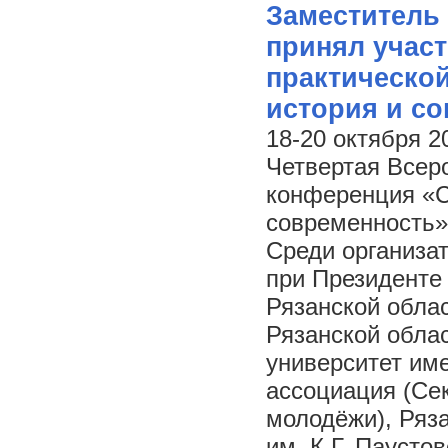
Заместитель 
принял участ
практическо
история и с
18-20 октября 2
Четвертая Всер
конференция «С
современность»
Среди организа
при Президенте
Рязанской облас
Рязанской обла
университет им
ассоциация (Се
молодёжи), Ряз
им. К.Г. Паустов