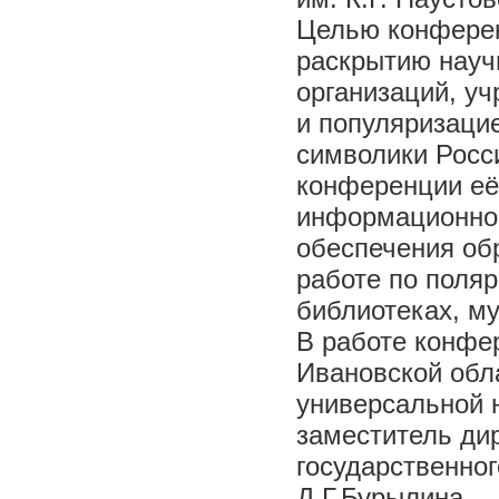
Целью конферен
раскрытию науч
организаций, у
и популяризаци
символики Росс
конференции её
информационной
обеспечения об
работе по поля
библиотеках, му
В работе конфе
Ивановской обл
универсальной н
заместитель дир
государственног
Д.Г.Бурылина.