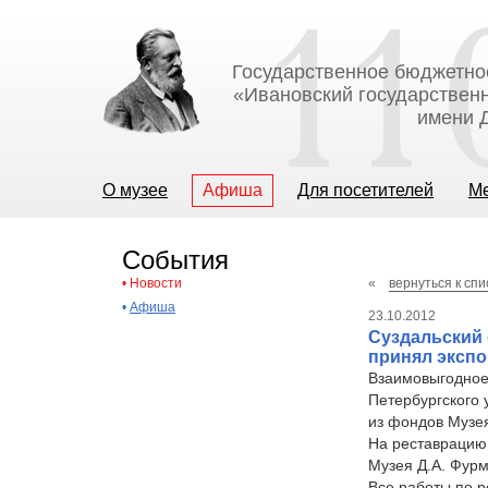
Государственное бюджетно
«Ивановский государственн
имени Д
О музее
Афиша
Для посетителей
М
События
•
Новости
«
вернуться к спи
•
Афиша
23.10.2012
Суздальский 
принял экспо
Взаимовыгодное
Петербургского 
из фондов Музе
На реставрацию 
Музея Д.А. Фурм
Все работы по 