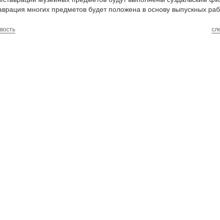
аврация многих предметов будет положена в основу выпускных ра
вость
сл