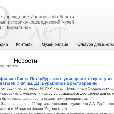
е учреждение Ивановской области
ый историко-краеведческий музей
.Г. Бурылина»
едиа
Контакты
Музей онлайн
Культура для школ
Новости
ску новостей
филиал Санкт-Петербургского университета культуры 
наты ИГИКМ им. Д.Г. Бурылина на реставрацию
 сотрудничество между ИГИКМ им. Д.Г. Бурылина и Суздальским ф
университета культуры и искусства развивается достаточно давно,
я были отреставрированы студентами университета.
было направлено 22 картины известного художника Д.А. Трубнико
анова и 16 книг из фонда "Редкая книга".
реставрации музейных предметов будут выполнены суздальским ф