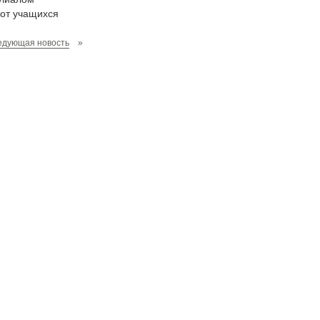
бот учащихся
едующая новость
»