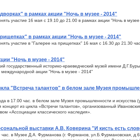
дворках" в рамках акции "Ночь в музее - 2014"
ять участие 16 мая с 19.10 до 21.00 в рамках акции "Ночь в музее 
рищепках" в рамках акции "Ночь в музее - 2014"
ять участие в "Галерее на прищепках" 16 мая с 16.30 до 21.30 час
ции "Ночь в музее - 2014"
ий государственный историко-краеведческий музей имени Д.Г.Бур
 международной акции "Ночь в музее - 2014"
икла "Встреча талантов" в белом зале Музея промышле
ода в 17.00 час. в белом зале Музея промышленности и искусства (
ся концерт из цикла «Встречи талантов», организованный Ивановск
вом «Ассоциации классического наследия».
сональной выставки А.В. Коверина "И кисть есть слов
0 час. в Музее Д.А. Фурманова (г. Фурманов, ул.Б.Фурмановская, д.