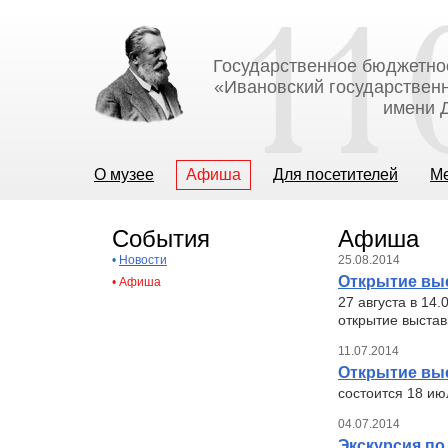
Государственное бюджетно
«Ивановский государственн
имени Д
О музее
Афиша
Для посетителей
М
События
Афиша
•
Новости
25.08.2014
Открытие вы
•
Афиша
27 августа в 14
открытие выстав
11.07.2014
Открытие выс
состоится 18 ию
04.07.2014
Экскурсия по