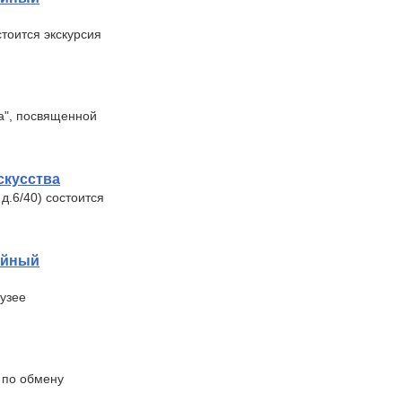
стоится экскурсия
ва", посвященной
скусства
д.6/40) состоится
ейный
Музее
 по обмену