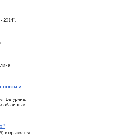
- 2014".
.
ылина
нности и
ул. Батурина,
им областным
о"
69) открывается