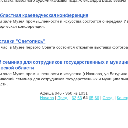
ставка известного художника-живописца Александра Васильевича 
бластная краеведческая конференция
м зале Музея промышленности и искусства состоится очередная И
ведческая конференция.
ставки "Светопись"
0 час. в Музее первого Совета состоится открытие выставки фотогр
й семинар для сотрудников государственных и муниц
вской области
м зале Музея промышленности и искусства (г.Иваново, ул.Батурина,
ический семинар для сотрудников государственных и муниципальн
сти.
Афиша 946 - 960 из 1031
Начало
|
Пред.
|
62
63
64
65
66
|
След.
|
Коне