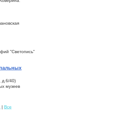
Коверина.
вановская
афий "Светопись"
ипальных
 д.6/40)
ых музеев
ц
|
Все