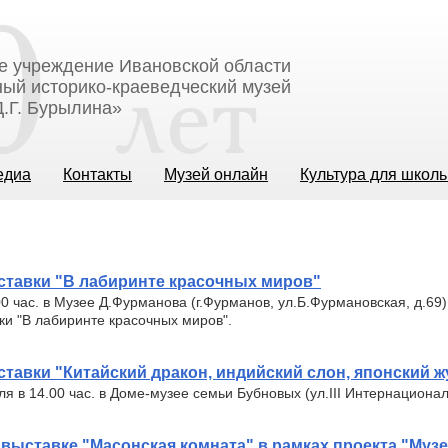
е учреждение Ивановской области
ый историко-краеведческий музей
.Г. Бурылина»
едиа
Контакты
Музей онлайн
Культура для школ
ставки "В лабиринте красочных миров"
.00 час. в Музее Д.Фурманова (г.Фурманов, ул.Б.Фурмановская, д.69)
ки "В лабиринте красочных миров".
тавки "Китайский дракон, индийский слон, японский 
ля в 14.00 час. в Доме-музее семьи Бубновых (ул.III Интернационал
 выставке "Масонская комната" в рамках проекта "Муз