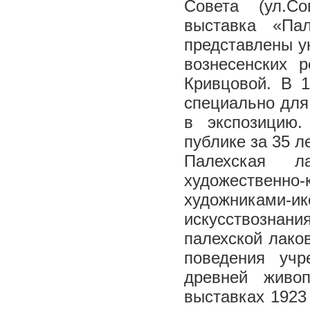
Совета (ул.Со
выставка «Па
представлены у
вознесенских 
Кривцовой. В 1
специально для
в экспозицию
публике за 35 ле
Палехская л
художествен
художниками-ик
искусствознани
палехской лако
поведения учр
древней живо
выставках 1923