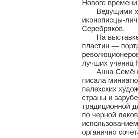
Нового времени
Ведущими х
иконописцы-личн
Серебряков.
На выставк
пластин — порт
революционеров
лучших учениц 
Анна Семёно
писала миниатю
палехских худо
страны и заруб
традиционной д
по черной лако
использованием
органично сочет