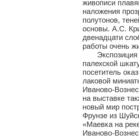
живописи плавя
наложения проз
полутонов, тене
основы. А.С. К
двенадцати сло
работы очень ж
Экспозиция
палехской шкату
посетитель ока
лаковой миниат
Иваново-Вознес
на выставке та
новый мир пост
Фрунзе из Шуйс
«Маевка на реке
Иваново-Вознесе