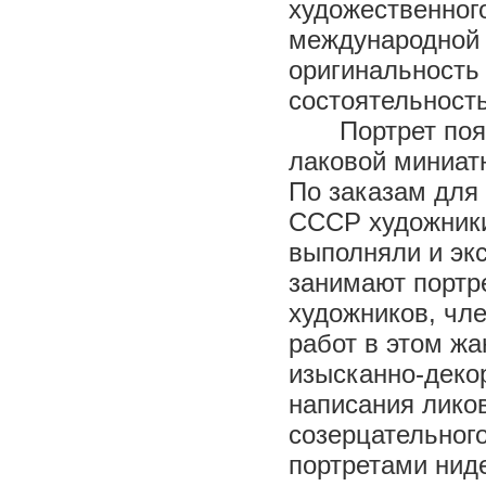
художественн
международн
оригинальн
состоятельность
Портрет по
лаковой миниат
По заказам для 
СССР художники
выполняли и эк
занимают портре
художников, чл
работ в этом жа
изысканно-деко
написания ликов
созерцательног
портретами нид