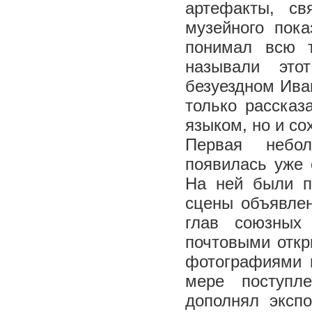
артефакты, с
музейного пока
понимал всю т
называли это
безуездном Ива
только рассказ
языком, но и со
Первая небол
появилась уже 
На ней были п
сцены объявле
глав союзных
почтовыми откр
фотографиями и
мере поступл
дополнял эксп