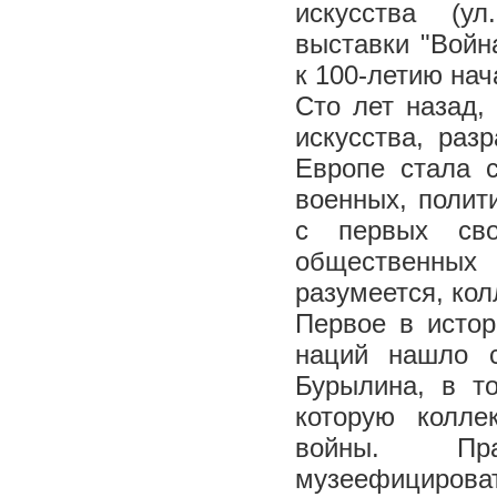
искусства (ул
выставки "Войн
к 100-летию на
Сто лет назад,
искусства, раз
Европе стала 
военных, полит
с первых сво
общественны
разумеется, ко
Первое в истор
наций нашло 
Бурылина, в то
которую колле
войны. Прак
музеефицироват