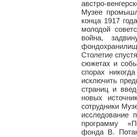
австро-венгерс
Музее промышл
конца 1917 год
молодой советс
война, задви
фондохранилищ
Столетие спуст
сюжетах и собы
спорах никогда
исключить пред
страниц и введ
новых источни
сотрудники Музе
исследование 
программу «П
фонда В. Потан