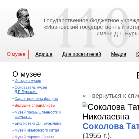
Государственное бюджетное учрежд
«Ивановский государственный исто
имени Д.Г. Бур
О музее
Афиша
Для посетителей
Медиа
К
О музее
•
История музея
•
Основатель музея
Д.Г. Бурылин
«
вернуться к спи
•
Характеристика фондов
•
Ведущие специалисты
•
Музей промышленности и
искусства
•
Библиотека Д.Г. Бурылина
Соколова Та
•
Музей ивановского ситца
(1955 г.).
•
Музей первого Совета