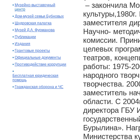
– закончила Мо
•
Музейно-выставочный
центр
культуры,1980г.
•
Дом-музей семьи Бубновых
заместителя дир
•
Щудровская палатка
Научно- методич
•
Музей Д.А. Фурманова
•
Публикации
комиссии. Прин
•
Издания
целевых програ
•
Грантовые проекты
театров, конце
•
Официальные документы
•
Противодействие коррупции
работы: 1975-20
•
народного творч
Бесплатная юридическая
помощь
творчества. 200
•
Гражданская оборона и ЧС
заместитель на
области. С 2004
директора ГБУ 
государственный
Бурылина». Наг
Министерства ку