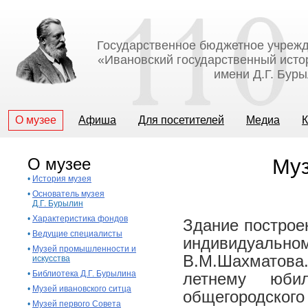
Государственное бюджетное учрежд
«Ивановский государственный исто
имени Д.Г. Бур
О музее
Афиша
Для посетителей
Медиа
К
О музее
Муз
•
История музея
•
Основатель музея
Д.Г. Бурылин
•
Характеристика фондов
Здание построен
•
Ведущие специалисты
индивидуальном
•
Музей промышленности и
В.М.Шахматова.
искусства
•
Библиотека Д.Г. Бурылина
летнему юби
•
Музей ивановского ситца
общегородского
•
Музей первого Совета