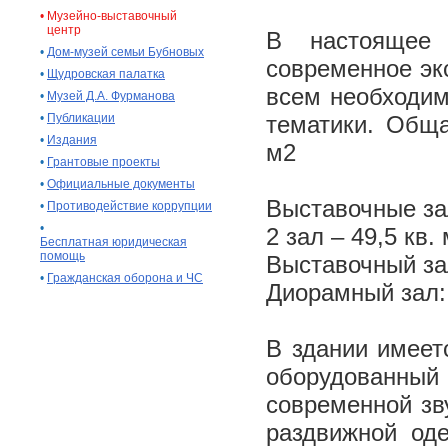
•
Музейно-выставочный
центр
В настоящее 
•
Дом-музей семьи Бубновых
современное эк
•
Щудровская палатка
всем необходим
•
Музей Д.А. Фурманова
•
Публикации
тематики. Обща
•
Издания
м2
•
Грантовые проекты
•
Официальные документы
Выставочные зал
•
Противодействие коррупции
•
2 зал – 49,5 кв.
Бесплатная юридическая
помощь
Выставочный зал
•
Гражданская оборона и ЧС
Диорамный зал: 
В здании имеет
оборудованны
современной зв
раздвижной оде