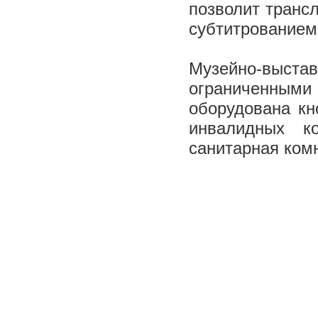
позволит транс
субтитрование
Музейно-выста
ограниченными
оборудована кн
инвалидных к
санитарная комн