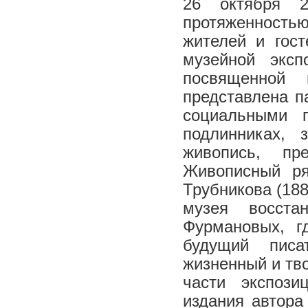
26 октября 2
протяженность
жителей и гост
музейной эксп
посвященной 
представлена п
социальными п
подлинниках, 
живопись, пр
Живописный ря
Трубникова (188
музея восста
Фурмановых, г
будущий писа
жизненный и тво
части экспоз
издания автора