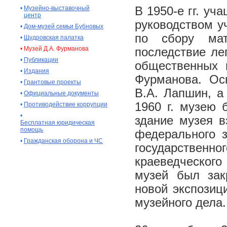
•
Музейно-выставочный
В 1950-е гг. у
центр
руководством у
•
Дом-музей семьи Бубновых
по сбору мат
•
Щудровская палатка
•
Музей Д.А. Фурманова
последствие лег
•
Публикации
общественных н
•
Издания
Фурманова. Ос
•
Грантовые проекты
В.А. Лапшин, а
•
Официальные документы
1960 г. музею 
•
Противодействие коррупции
•
здание музея в
Бесплатная юридическая
помощь
федерального з
•
Гражданская оборона и ЧС
государственног
краеведческого
музей был зак
новой экспозиц
музейного дела.