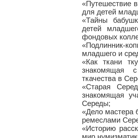
«Путешествие в
для детей млад
«Тайны бабушк
детей младшег
фондовых колл
«Подлинник-коп
младшего и сре
«Как ткани тк
знакомящая с
ткачества в Се
«Старая Сере
знакомящая уч
Середы;
«Дело мастера 
ремеслами Сере
«Историю расс
мир нумизматик