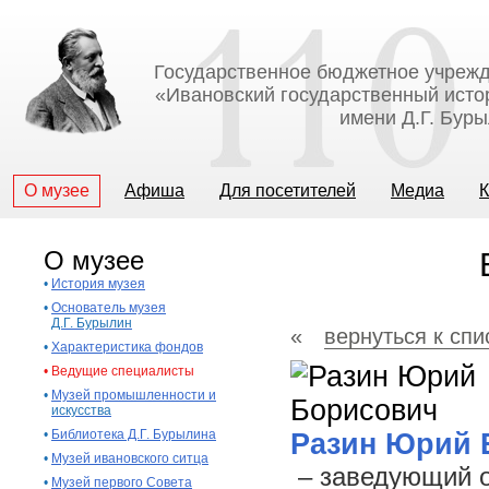
Государственное бюджетное учрежд
«Ивановский государственный исто
имени Д.Г. Бур
О музее
Афиша
Для посетителей
Медиа
К
О музее
•
История музея
•
Основатель музея
Д.Г. Бурылин
«
вернуться к спи
•
Характеристика фондов
•
Ведущие специалисты
•
Музей промышленности и
искусства
•
Библиотека Д.Г. Бурылина
Разин Юрий 
•
Музей ивановского ситца
– заведующий о
•
Музей первого Совета