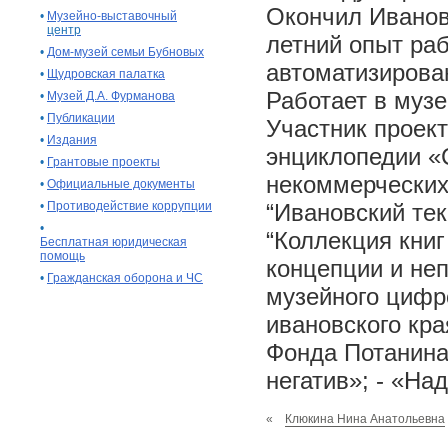
Окончил Иванов
•
Музейно-выставочный
центр
летний опыт раб
•
Дом-музей семьи Бубновых
автоматизирова
•
Щудровская палатка
Работает в музе
•
Музей Д.А. Фурманова
•
Публикации
Участник проект
•
Издания
энциклопедии «С
•
Грантовые проекты
некоммерческих 
•
Официальные документы
•
Противодействие коррупции
“Ивановский тек
•
“Коллекция книг
Бесплатная юридическая
помощь
концепции и не
•
Гражданская оборона и ЧС
музейного цифр
ивановского кра
Фонда Потанина
негатив»; - «Над
«
Клюкина Нина Анатольевна