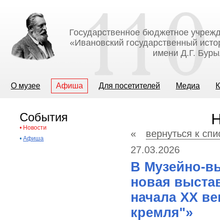
Государственное бюджетное учрежд
«Ивановский государственный исто
имени Д.Г. Бур
О музее
Афиша
Для посетителей
Медиа
К
События
Н
•
Новости
«
вернуться к спи
•
Афиша
27.03.2026
В Музейно-в
новая выстав
начала XX ве
кремля"»