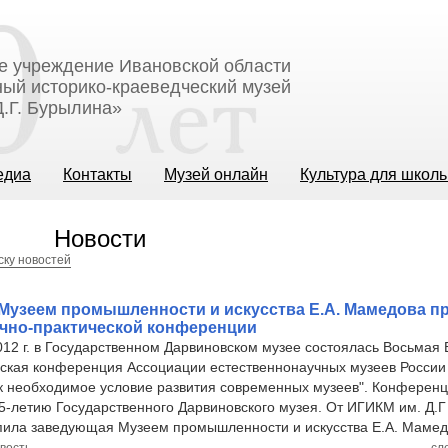
е учреждение Ивановской области
ый историко-краеведческий музей
.Г. Бурылина»
едиа
Контакты
Музей онлайн
Культура для школ
Новости
ску новостей
Музеем промышленности и искусства Е.А. Мамедова п
учно-практической конференции
012 г. в Государственном Дарвиновском музее состоялась Восьмая
еская конференция Ассоциации естественнонаучных музеев Росси
ак необходимое условие развития современных музеев". Конферен
5-летию Государственного Дарвиновского музея. От ИГИКМ им. Д.Г
пила заведующая Музеем промышленности и искусства Е.А. Мамед