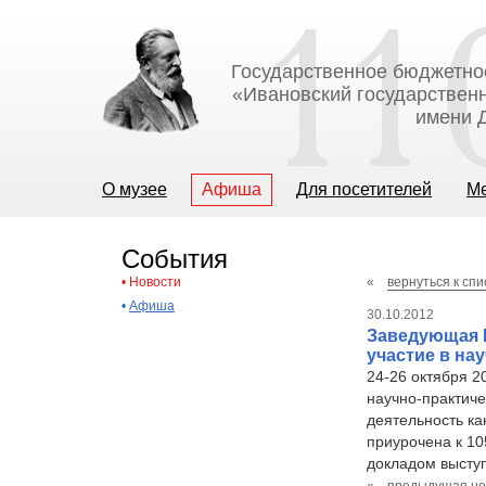
Государственное бюджетно
«Ивановский государственн
имени Д
О музее
Афиша
Для посетителей
М
События
•
Новости
«
вернуться к спи
•
Афиша
30.10.2012
Заведующая 
участие в на
24-26 октября 2
научно-практич
деятельность к
приурочена к 10
докладом высту