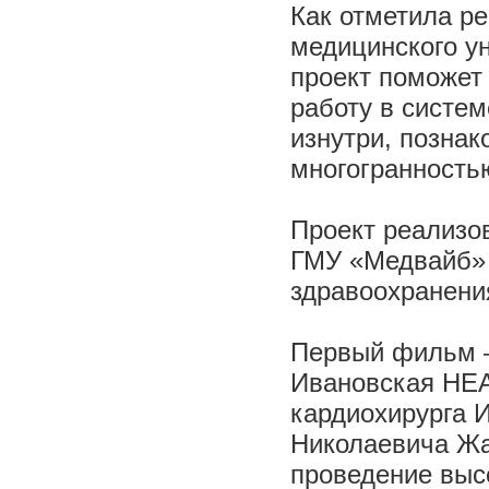
Как отметила ре
медицинского у
проект поможет
работу в систе
изнутри, познак
многогранность
Проект реализо
ГМУ «Медвайб» 
здравоохранени
Первый фильм –
Ивановская HE
кардиохирурга 
Николаевича Жа
проведение выс