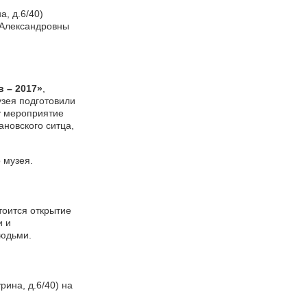
, д.6/40)
 Александровны
в – 2017»
,
зея подготовили
у мероприятие
новского ситца,
 музея.
тоится открытие
и и
юдьми.
рина, д.6/40) на