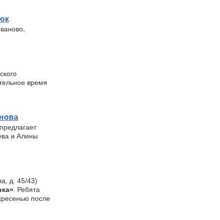
юк
Иваново,
ского
ительное время
анова
 предлагает
ева и Алины
а, д. 45/43)
рка»
. Ребята
скресенью после