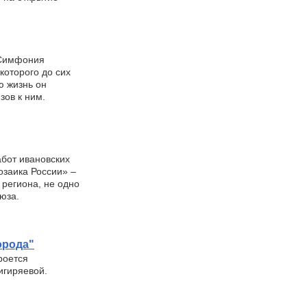
. Симфония
которого до сих
ю жизнь он
зов к ним.
абот ивановских
озаика России» –
региона, не одно
оюза.
орода"
роется
игиряевой.