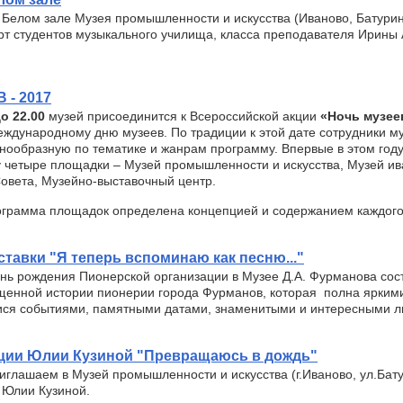
в Белом зале Музея промышленности и искусства (Иваново, Батурина
рт студентов музыкального училища, класса преподавателя Ирины
 - 2017
до 22.00
музей присоединится к Всероссийской акции
«Ночь музее
ждународному дню музеев. По традиции к этой дате сотрудники му
нообразную по тематике и жанрам программу. Впервые в этом год
 четыре площадки – Музей промышленности и искусства, Музей ива
овета, Музейно-выставочный центр.
ограмма площадок определена концепцией и содержанием каждого
тавки "Я теперь вспоминаю как песню..."
ень рождения Пионерской организации в Музее Д.А. Фурманова сос
ященной истории пионерии города Фурманов, которая полна ярким
я событиями, памятными датами, знаменитыми и интересными л
кции Юлии Кузиной "Превращаюсь в дождь"
риглашаем в Музей промышленности и искусства (г.Иваново, ул.Бату
и Юлии Кузиной.