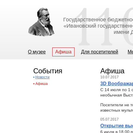
Государственное бюджетно
«Ивановский государственн
имени Д
О музее
Афиша
Для посетителей
М
События
Афиша
•
Новости
10.07.2017
3D Вообража
•
Афиша
C 14 июля по 1 
необычная Выст
Посетители не т
известных мульт
05.07.2017
Открытие выс
6 июля в 18.00 