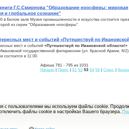
книги Г.С.Смирнова "Образование ноосферы: мировая
я и глобальное сознание"
00 в Белом зале Музея промышленности и искусства состоится през
торой из серии "Образование ноосферы".
интересных мест и событий «Путешествуй по Ивановской
ересных мест и событий
«Путешествуй по Ивановской области!»
 Ивановской государственной филармонии (ул. Красной Армии, 8/2)
и состоится в 11.00.
Афиша 781 - 795 из 1031
Начало
|
Пред.
|
51
52
53
54
55
|
След.
|
Коне
ия с пользователями мы используем файлы cookie. Продолж
отключить файлы cookie в настройках Вашего браузера.
По