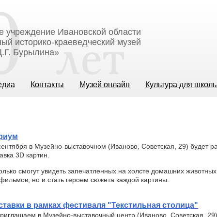
е учреждение Ивановской области
ый историко-краеведческий музей
.Г. Бурылина»
едиа
Контакты
Музей онлайн
Культура для школ
риум
сентября в Музейно-выставочном (Иваново, Советская, 29) будет р
авка 3D картин.
олько смогут увидеть запечатленных на холсте домашних животны
фильмов, но и стать героем сюжета каждой картины.
тавки в рамках фестиваля "Текстильная столица"
приглашаем в Музейно-выставочный центр (Иваново, Советская, 29)