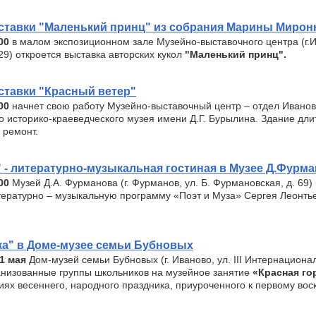
ставки "Маленький принц" из собрания Марины Мирон
00
в малом экспозиционном зале Музейно-выставочного центра (г.
.29) откроется выставка авторских кукол
"Маленький принц".
ставки "Красный ветер"
.00
начнет свою работу Музейно-выставочный центр – отдел Иванов
о историко-краеведческого музея имени Д.Г. Бурылина. Здание дл
 ремонт.
" - литературно-музыкальная гостиная в Музее Д.Фурм
.00
Музей Д.А. Фурманова (г. Фурманов, ул. Б. Фурмановская, д. 69)
тературно – музыкальную программу «Поэт и Муза» Сергея Леонть
ка" в Доме-музее семьи Бубновых
 1 мая
Дом-музей семьи Бубновых (г. Иваново, ул. III Интернационал
анизованные группы школьников на музейное занятие
«Красная го
иях весеннего, народного праздника, приуроченного к первому во