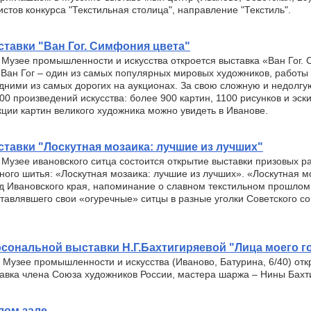
стов конкурса "Текстильная столица", направление "Текстиль".
тавки "Ван Гог. Симфония цвета"
в Музее промышленности и искусства откроется выставка «Ван Гог
 Ван Гог – один из самых популярных мировых художников, работы 
дними из самых дорогих на аукционах. За свою сложную и недолгу
00 произведений искусства: более 900 картин, 1100 рисунков и эски
ции картин великого художника можно увидеть в Иванове.
тавки "Лоскутная мозаика: лучшие из лучших"
в Музее ивановского ситца состоится открытие выставки призовых р
ного шитья: «Лоскутная мозаика: лучшие из лучших». «Лоскутная м
 Ивановского края, напоминание о славном текстильном прошлом 
тавлявшего свои «огуречные» ситцы в разные уголки Советского с
сональной выставки Н.Г.Бахтигиряевой "Лица моего г
 Музее промышленности и искусства (Иваново, Батурина, 6/40) отк
авка члена Союза художников России, мастера шаржа – Нины Бахт
лом зале