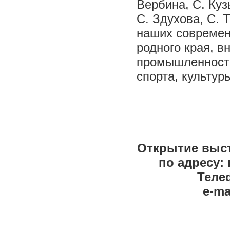
Вербина, С. Куз
С. Здухова, С. 
наших современ
родного края, в
промышленности,
спорта, культур
Открытие выста
по адресу: 
Телеф
e-ma