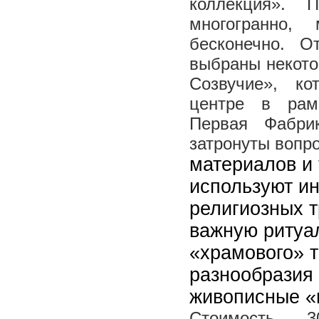
коллекция». 
многогранно,
бесконечно. О
выбраны некото
Созвучие», ко
центре в рам
Первая Фабри
затронуты вопр
материалов и 
используют и
религиозных т
важную ритуа
«храмового» т
разнообразия 
живописные «
Стоимость - 3