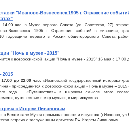
тавки "Иваново-Вознесенск.1905 г. Отражение событи
катах"
 14.00 час. в Музее первого Совета (ул. Советская, 27) открое
ово-Вознесенск. 1905 г. Отражение событий в живописи, граф
10 годовщине первого в России общегородского Совета рабоч
ции "Ночь в музее - 2015"
ится к всероссийской акции "Ночь в музее - 2015" 16 мая с 17.00 д
- 2015
 17.00 до 22.00 час.
«Ивановский государственный историко-кра
лина» присоединится к Всероссийской акции «Ночь в музее – 2015»
ого года − «Путешествия» в широком смысле этого слова:
ремени, путешествие в мир музыки, в мир искусства.
стреча с Игорем Ливановым
ас. в Белом зале Музея промышленности и искусства (г.Иваново, ул.
еская встреча с заслуженным артистом РФ Игорем Ливановым.