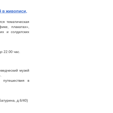
й в живописи,
тся тематическая
ике, плакатах»,
их и солдатских
о 22.00 час.
еведческий музей
.
 путешествия в
Батурина, д.6/40)