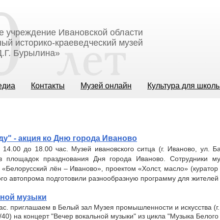
е учреждение Ивановской области
ый историко-краеведческий музей
.Г. Бурылина»
едиа
Контакты
Музей онлайн
Культура для школ
ду" - акция ко Дню города Иваново
 14.00 до 18.00 час. Музей ивановского ситца (г. Иваново, ул. Ба
з площадок празднования Дня города Иваново. Сотрудники му
Белорусский лён – Иваново», проектом «Холст, масло» (куратор 
го автопрома подготовили разнообразную программу для жителей и
ьной музыки
час. приглашаем в Белый зал Музея промышленности и искусства (г
/40) на концерт "Вечер вокальной музыки" из цикла "Музыка Белого 