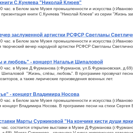
книги С.Куняева "Николай Клюев"
00 час. в Белом зале Музея промышленности и искусства (г.Иваново
я презентация книги С.Куняева "Николай Клюев" из серии "Жизнь з
вечер заслуженной артистки РСФСР Светланы Светлич
30 час. в Белом зале Музея промышленности и искусства (г.Иваново
ся творческий вечер народной артистки РСФСР Светланы Светлично
ы и любовь" - концерт Натальи Шипаловой
00 час. в Музее Д.Фурманова (г.Фурманов, ул.Б.Фурмановская, д.69)
 Шипаловой "Жизнь, слёзы, любовь". В программе прозвучат песни
озиторов, а также лирические произведения военных лет.
тье" - концерт Владимира Носова
30 час. в Белом зале Музея промышленности и искусства (г.Иваново
ся концерт Владимира Носова. В программе песни на стихи Сергея 
тавки Марты Суржиковой "На кончике кисти души яркий
0 час. состоится открытие выставки в Музее Д.Фурманова (г.Фурмано
 д.69). Марта Суржикова - студентка V курса живописного отделен