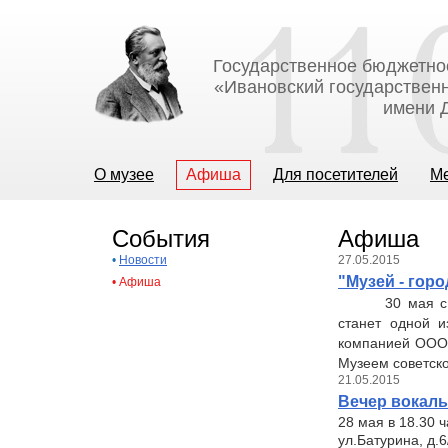
Государственное бюджетно
«Ивановский государственн
имени Д
О музее
Афиша
Для посетителей
М
События
Афиша
•
Новости
27.05.2015
"Музей - горо
•
Афиша
30 мая с
станет одной и
компанией ООО «
Музеем советско
21.05.2015
Вечер вокал
28 мая в 18.30 
ул.Батурина, д.6