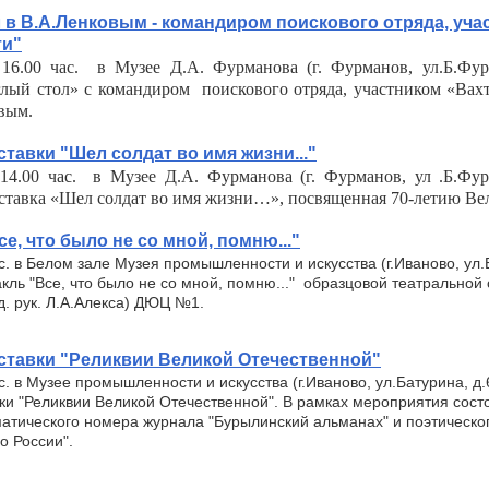
 в В.А.Ленковым - командиром поискового отряда, уча
ти"
16.00 час. в Музее Д.А. Фурманова (г. Фурманов, ул.Б.Фурм
глый стол» с командиром поискового отряда, участником «Вах
вым.
тавки "Шел солдат во имя жизни..."
14.00 час. в Музее Д.А. Фурманова (г. Фурманов, ул .Б.Фурм
ставка «Шел солдат во имя жизни…», посвященная 70-летию Ве
е, что было не со мной, помню..."
ас. в Белом зале Музея промышленности и искусства (г.Иваново, ул.
акль "Все, что было не со мной, помню..." образцовой театральной
д. рук. Л.А.Алекса) ДЮЦ №1.
ставки "Реликвии Великой Отечественной"
с. в Музее промышленности и искусства (г.Иваново, ул.Батурина, д.
ки "Реликвии Великой Отечественной". В рамках мероприятия сост
атического номера журнала "Бурылинский альманах" и поэтическо
о России".