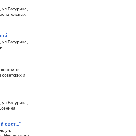
, ул.Батурина,
амечательных
ной
, ул.Батурина,
й.
 состоится
 советских и
, ул.Батурина,
Есенина.
 свет..."
в, ул.
ия Ивановского