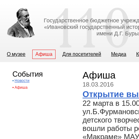
Государственное бюджетное учрежд
«Ивановский государственный исто
имени Д.Г. Бур
О музее
Афиша
Для посетителей
Медиа
К
События
Афиша
•
Новости
18.03.2016
•
Афиша
Открытие вы
22 марта в 15.0
ул.Б.Фурмановск
детского творче
вошли работы р
«Макраме» МАУ 