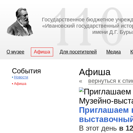
Государственное бюджетное учрежд
«Ивановский государственный исто
имени Д.Г. Бур
О музее
Афиша
Для посетителей
Медиа
К
События
Афиша
•
Новости
«
вернуться к сп
•
Афиша
Приглашаем в
выставочный
В этот день
в 1