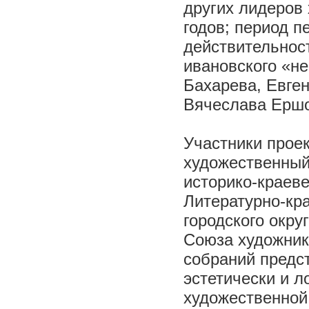
других лидеров 
годов; период п
действительнос
ивановского «не
Бахарева, Евге
Вячеслава Ершо
Участники прое
художественный
историко-краеве
Литературно-кр
городского окру
Союза художник
собраний предс
эстетически и л
художественной