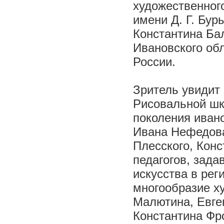
художественног
имени Д. Г. Бур
Константина Бал
Ивановского об
России.
Зритель увидит
Рисовальной шк
поколения иван
Ивана Нефедова
Плесского, Конс
педагогов, зад
искусства в ре
многообразие х
Малютина, Евге
Константина Фр