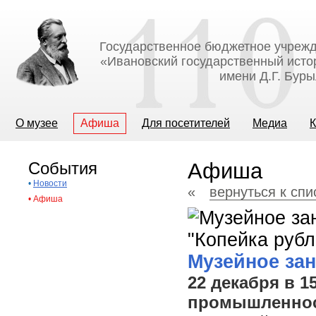
Государственное бюджетное учрежд
«Ивановский государственный исто
имени Д.Г. Бур
О музее
Афиша
Для посетителей
Медиа
К
События
Афиша
•
Новости
«
вернуться к сп
•
Афиша
Музейное зан
22 декабря в 1
промышленнос