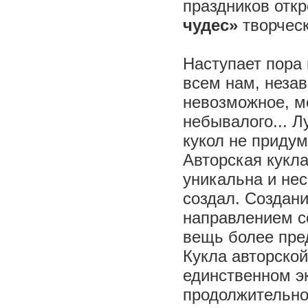
праздников отк
чудес»
творчес
Наступает пора 
всем нам, незав
невозможное, м
небывалого... Л
кукол не приду
Авторская кукл
уникальна и нес
создал. Создан
направлением с
вещь более пре
Кукла авторско
единственном э
продолжительно