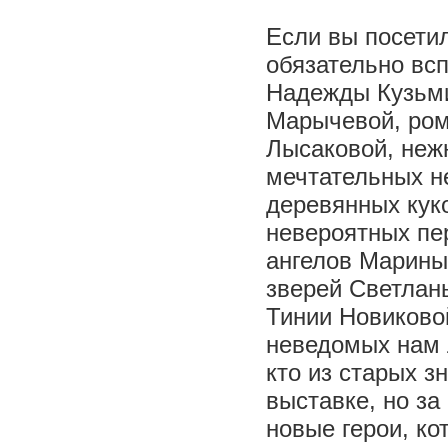
Если вы посети
обязательно вс
Надежды Кузьми
Марычевой, ром
Лысаковой, неж
мечтательных н
деревянных кук
невероятных пе
ангелов Марины
зверей Светлан
Тинии Новиково
неведомых нам 
кто из старых з
выставке, но за
новые герои, ко