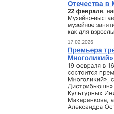
Отечества в
22 февраля
, н
Музейно-выстав
музейное занят
как для взрослы
17.02.2026
Премьера тр
Многоликий»
19 февраля в 1
состоится пре
Многоликий», 
Дистрибьюшн» 
Культурных Ин
Макаренкова, а
Александра Ос