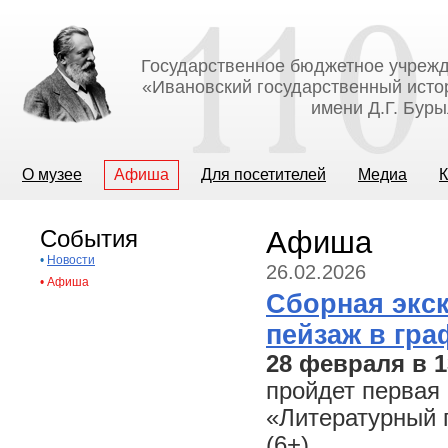
Государственное бюджетное учрежд
«Ивановский государственный исто
имени Д.Г. Бур
О музее
Афиша
Для посетителей
Медиа
К
События
Афиша
•
Новости
26.02.2026
•
Афиша
Сборная экс
пейзаж в гра
28 февраля в 1
пройдет первая 
«Литературный 
(6+).