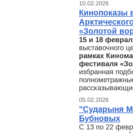
10.02.2026
Кинопоказы 
Арктическог
«Золотой во
15 и 18 феврал
выставочного ц
рамках Кинома
фестиваля «Зо
избранная подб
полнометражные
рассказывающие
05.02.2026
"Сударыня М
Бубновых
С 13 по 22 фев