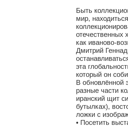
Быть коллекцио
мир, находитьс
коллекциониров
отечественных х
как иваново-во
Дмитрий Геннад
останавливатьс
эта глобальност
который он соби
В обновлённой 
разные части ко
иранский щит си
бутылках), вос
ложки с изобра
• Посетить выст