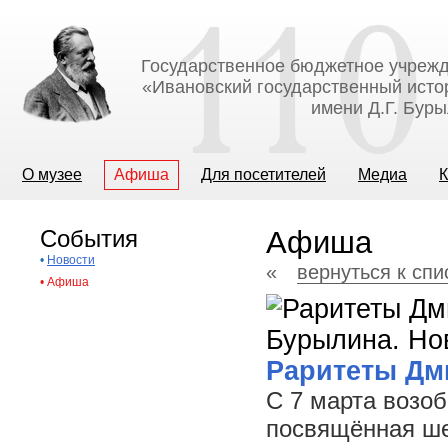
Государственное бюджетное учрежд
«Ивановский государственный исто
имени Д.Г. Бур
О музее
Афиша
Для посетителей
Медиа
К
События
Афиша
•
Новости
«
вернуться к сп
•
Афиша
Раритеты Дм
С 7 марта возоб
посвящённая ше