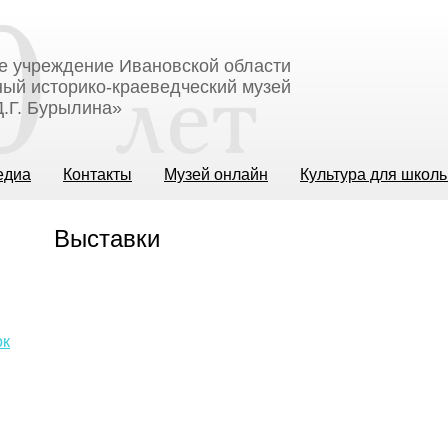
е учреждение Ивановской области
ый историко-краеведческий музей
.Г. Бурылина»
едиа
Контакты
Музей онлайн
Культура для школ
Выставки
ок