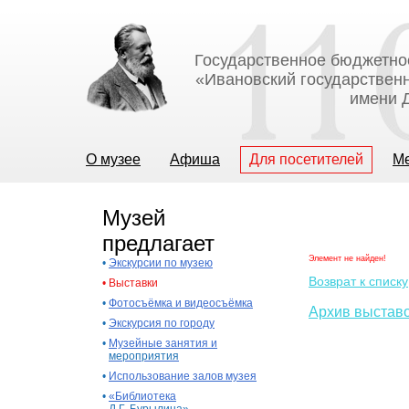
Государственное бюджетно
«Ивановский государственн
имени Д
О музее
Афиша
Для посетителей
М
Музей
предлагает
Элемент не найден!
•
Экскурсии по музею
Возврат к списку
•
Выставки
•
Фотосъёмка и видеосъёмка
Архив выстав
•
Экскурсия по городу
•
Музейные занятия и
мероприятия
•
Использование залов музея
•
«Библиотека