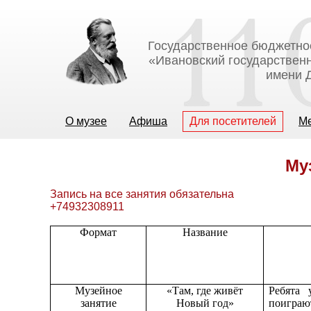
Государственное бюджетно
«Ивановский государственн
имени Д
О музее
Афиша
Для посетителей
М
Му
Запись на все занятия обязательна
+74932308911
Формат
Название
Музейное
«Там, где живёт
Ребята 
занятие
Новый год»
поиграю