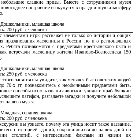
 небольшие сладкие призы. Вместе с сотрудниками музея
 новогоднее настроение и окунутся в праздничную атмосферу
о.
:
Дошкольники, младшая школа
ь: 200 руб. с человека
 с элементами игры расскажет не только об истории и общих
ях празднования масленицы в России, но и о региональных
ях. Ребята познакомятся с предметами крестьянского быта и
 как встречали масленицу жители Иваново-Вознесенска 150
.
:
Дошкольники, младшая школа
ь: 250 руб. с человека
 этого занятия вы увидите, как менялся быт советских людей
 до 70-х гг, познакомитесь с необычными предметами быта,
 новые способы использования авоськи, увидите прабабушкин
услышите патефон, разгадаете загадки и получите небольшой
от нашего музея.
:
Младшая, сердняя школа
ь: 200 руб. с человека
кскурсии вы узнаете, почему эта улица носит такое название,
митесь с историей зданий, сохранившихся до наших дней на
ении столетий, с интересными фактами из жизни их