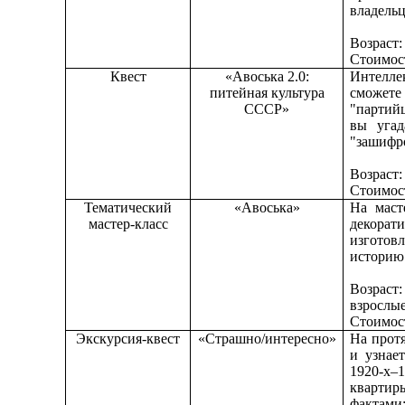
владельц
Возраст:
Стоимос
Квест
«Авоська 2.0:
Интелле
питейная культура
сможете 
СССР»
"партий
вы угад
"зашифр
Возраст:
Стоимост
Тематический
«Авоська»
На маст
мастер-класс
декорат
изготов
историю
Возраст
взрослые
Стоимост
Экскурсия-квест
«Страшно/интересно»
На прот
и узнае
1920-х–
квартир
фактами