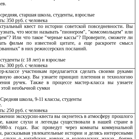
ев.
 средняя, старшая школа, студенты, взрослые
ть:
350 руб. с человека
ктуальный квест по истории советской повседневности. Вы
узнать, что могли называть "пионером", "комсомольцем" или
цем"? Или что такое "черные кассы"? Проверите, сможете ли
ать фильм по известной цитате, а еще раскроете смысл
ованных" в них режиссерских посланий.
 студенты (с 18 лет) и взрослые
ь: 300 руб. с человека
ер-классе участникам предлагается сделать своими руками
ивную авоську. Вы узнаете принцип плетения и технологию
ления ручек. Также в процессе мастер-класса вы узнаете
 этой необычной сумки
:
Средняя школа, 9-11 классы, студенты
.
ь: 250 руб. с человека
яжении экскурсии-квеста вы окунетесь в атмосферу прошлого
те, какие слухи и легенды существовали в нашей стране в
1980-х годах. Вас проведут через комнаты коммунальной
ы, рассказывая увлекательные истории и делясь интересными
: слухи о китайских коврах и колорадских жуках, боязнь