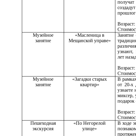
получат
создадут
прошлог
Возраст
Стоимост
Музейное
«Масленица в
Занятие
занятие
Мещанской управе»
традици
различи
узнают,
лет назад
Возраст
Стоимост
Музейное
«Загадки старых
В рамках
занятие
квартир»
от 20-х
узнаете
миксер, 
подарок 
Возраст
Стоимост
Пешеходная
«По Негорелой
В ходе э
экскурсия
улице»
познако
протяж