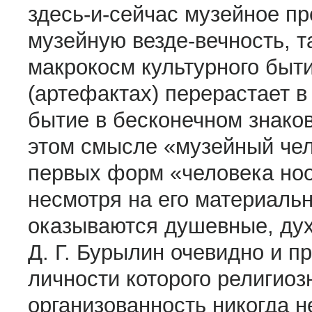
здесь-и-сейчас музейное п
музейную везде-вечность, т
макрокосм культурного быт
(артефактах) перерастает в
бытие в бесконечном знако
этом смысле «музейный чел
первых форм «человека ноо
несмотря на его материаль
оказываются душевные, ду
Д. Г. Бурылин очевидно и п
личности которого религио
организованность никогда н