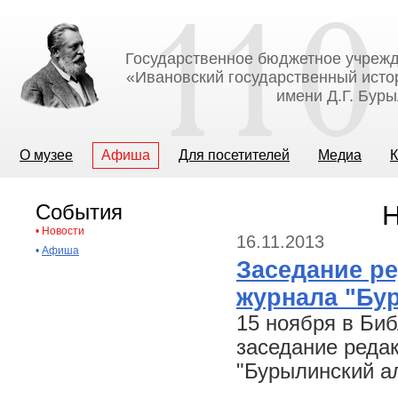
Государственное бюджетное учрежд
«Ивановский государственный исто
имени Д.Г. Бур
О музее
Афиша
Для посетителей
Медиа
К
События
Н
•
Новости
16.11.2013
•
Афиша
Заседание р
журнала "Бу
15 ноября в Биб
заседание реда
"Бурылинский а