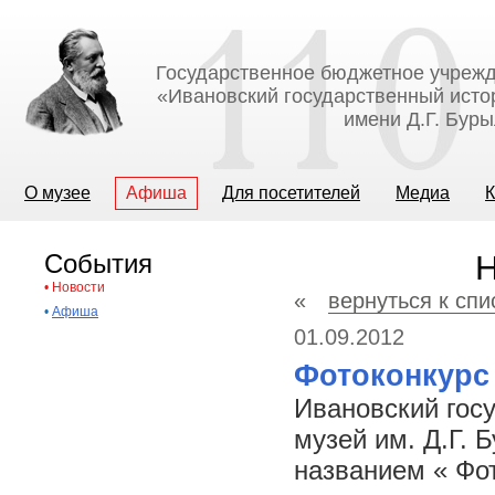
Государственное бюджетное учрежд
«Ивановский государственный исто
имени Д.Г. Бур
О музее
Афиша
Для посетителей
Медиа
К
События
Н
•
Новости
«
вернуться к спи
•
Афиша
01.09.2012
Фотоконкурс
Ивановский гос
музей им. Д.Г. 
названием « Фо