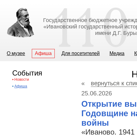
Государственное бюджетное учрежд
«Ивановский государственный исто
имени Д.Г. Бур
О музее
Афиша
Для посетителей
Медиа
К
События
Н
•
Новости
«
вернуться к спи
•
Афиша
25.06.2026
Открытие выс
Годовщине н
войны
«Иваново. 1941 