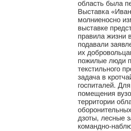
область была п
Выставка «Ивано
молниеносно из
выставке предс
правила жизни 
подавали заявл
их добровольца
пожилые люди п
текстильного пр
задача в кротча
госпиталей. Дл
помещения вузов
территории обл
оборонительных 
дзоты, лесные з
командно-наблю