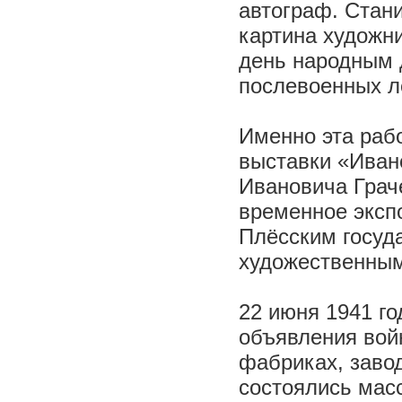
автограф. Стани
картина художн
день народным 
послевоенных л
Именно эта раб
выставки «Ивано
Ивановича Грач
временное эксп
Плёсским госуд
художественным
22 июня 1941 г
объявления вой
фабриках, заво
состоялись мас