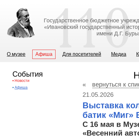
Государственное бюджетное учрежд
«Ивановский государственный исто
имени Д.Г. Бур
О музее
Афиша
Для посетителей
Медиа
К
События
Н
•
Новости
«
вернуться к спи
•
Афиша
21.05.2026
Выставка кол
батик «Миг»
С 16 мая в Му
«Весенний авт