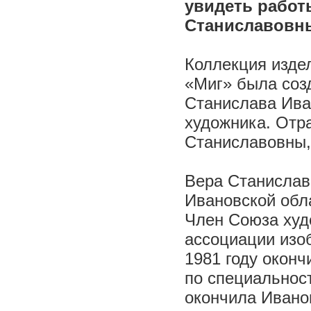
увидеть работ
Станиславовны
Коллекция издел
«Миг» была соз
Станислава Иван
художника. Отра
Станиславовны, 
Вера Станиславо
Ивановской обла
Член Союза худ
ассоциации изо
1981 году окон
по специальнос
окончила Ивано