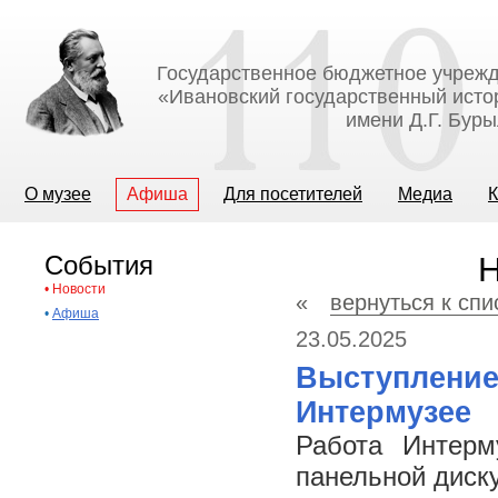
Государственное бюджетное учрежд
«Ивановский государственный исто
имени Д.Г. Бур
О музее
Афиша
Для посетителей
Медиа
К
События
Н
•
Новости
«
вернуться к спи
•
Афиша
23.05.2025
Выступление
Интермузее
Работа Интерм
панельной диску