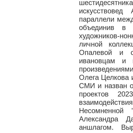
шестидесятни
искусствовед
параллели межд
объединив в 
художников-н
личной колле
Опалевой и с
ивановцам и 
произведения
Олега Целкова 
СМИ и назван о
проектов 202
взаимодейств
Несомненной 
Александра Д
аншлагом. Вы