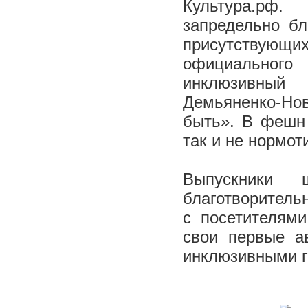
Культура.рф.
запредельно бл
присутствующи
официальног
инклюзивный
Демьяненко-Нов
быть». В фешн 
так и не нормо
Выпускники ш
благотворитель
с посетителями
свои первые ав
инклюзивными г