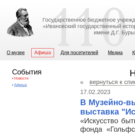
Государственное бюджетное учрежд
«Ивановский государственный исто
имени Д.Г. Бур
О музее
Афиша
Для посетителей
Медиа
К
События
Н
•
Новости
«
вернуться к спи
•
Афиша
17.02.2023
В Музейно-в
выставка "Ис
«Искусство быт
фонда «Гольфс