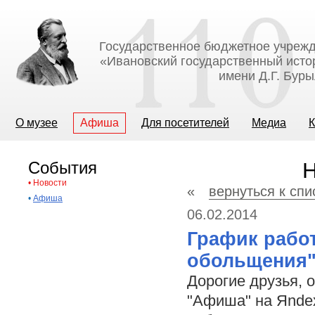
Государственное бюджетное учрежд
«Ивановский государственный исто
имени Д.Г. Бур
О музее
Афиша
Для посетителей
Медиа
К
События
Н
•
Новости
«
вернуться к спи
•
Афиша
06.02.2014
График рабо
обольщения
Дорогие друзья, 
"Афиша" на Яnde