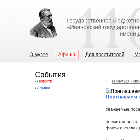
Государственное бюджетно
«Ивановский государственн
имени Д
О музее
Афиша
Для посетителей
М
События
•
Новости
«
вернуться к спи
•
Афиша
Приглашаем п
Уважаемые посе
несмотря на то,
факты о коллекц