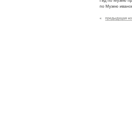
Гид по Музею п
по Музею ивано
«
предыдущая но