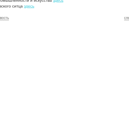
ромышленности и искусства
здесь
вского ситца
здесь
вость
сл