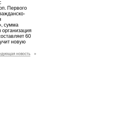
с
рп. Первого
ражданско-
я
, сумма
я организация
составляет 60
лучит новую
едующая новость
»