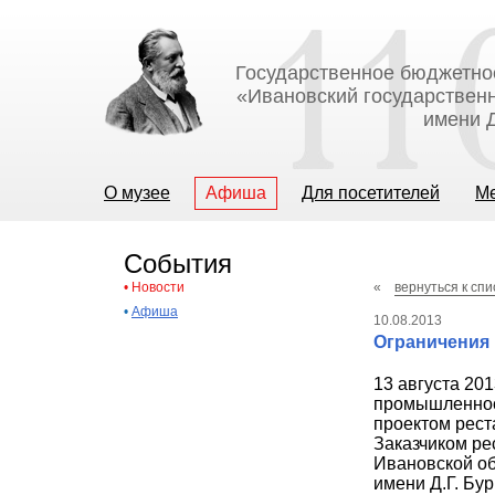
Государственное бюджетно
«Ивановский государственн
имени Д
О музее
Афиша
Для посетителей
М
События
•
Новости
«
вернуться к спи
•
Афиша
10.08.2013
Ограничения
13 августа 20
промышленности
проектом рест
Заказчиком ре
Ивановской об
имени Д.Г. Бу