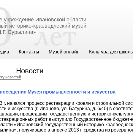
е учреждение Ивановской области
ый историко-краеведческий музей
.Г. Бурылина»
едиа
Контакты
Музей онлайн
Культура для школ
Новости
ску новостей
 посещения Музея промышленности и искусства
13 г. начался процесс реставрации кровли и стропильной с
 и искусства (г. Иваново, ул. Батурина, д. 6/40) в соответс
аврации, прошедшим государственную и историко-культурн
ставрационных работ выступило Государственное бюджетн
ласти «Ивановский государственный историко-краеведческ
рылина», получившее в апреле 2013 г. средства из резервн