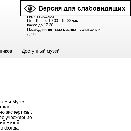
Расписание работы музея:
Пн. - выходной
Вт. - Вс. - с 10.00 - 18.00 час.
касса до 17.30
Последняя пятница месяца - санитарный
день.
ьников
Доступный музей
истемы Музея
твии с
ую экспертизы.
ое учреждение
ий музей
ого фонда