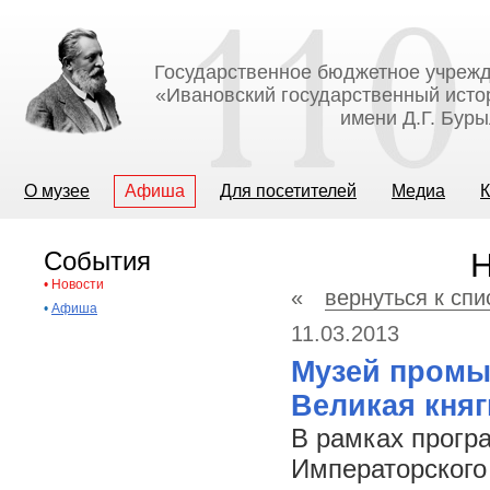
Государственное бюджетное учрежд
«Ивановский государственный исто
имени Д.Г. Бур
О музее
Афиша
Для посетителей
Медиа
К
События
Н
•
Новости
«
вернуться к спи
•
Афиша
11.03.2013
Музей промы
Великая кня
В рамках прогр
Императорского