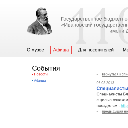
Государственное бюджетно
«Ивановский государственн
имени Д
О музее
Афиша
Для посетителей
М
События
•
Новости
«
вернуться к спи
•
Афиша
06.03.2013
Специалисты 
Специалисты Бл
с целью ознаком
поездке см.:
htt
«
предыдущая но