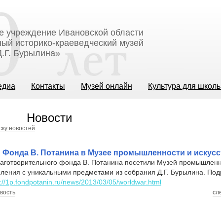
е учреждение Ивановской области
ый историко-краеведческий музей
.Г. Бурылина»
едиа
Контакты
Музей онлайн
Культура для школ
Новости
ску новостей
Фонда В. Потанина в Музее промышленности и искусс
аготворительного фонда В. Потанина посетили Музей промышленно
ления с уникальными предметами из собрания Д.Г. Бурылина. Под
p://1p.fondpotanin.ru/news/2013/03/05/worldwar.html
вость
сл